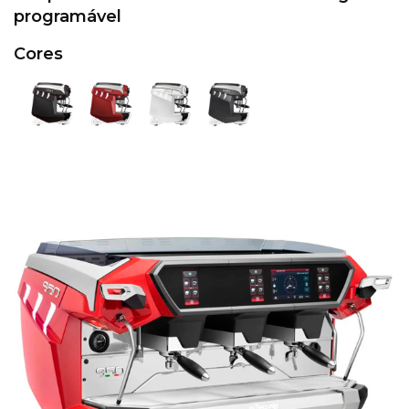
programável
Cores
CONTATO